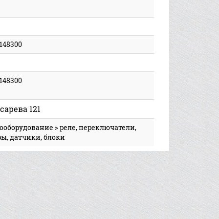
1148300
1148300
сарева 121
ооборудование > реле, переключатели,
ы, датчики, блоки