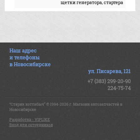
щетки генератора, стартера
Наш адрес
и телефоны
в Новосибирске
ул. Писарева, 121
+7 (383) 299-20-90
224-75-74
“Старик хоттабыч” © 1994-2026 г. Магазин автозапчастей в
Новосибирске
Разработка - VIPLIKE
Вход для сотрудников