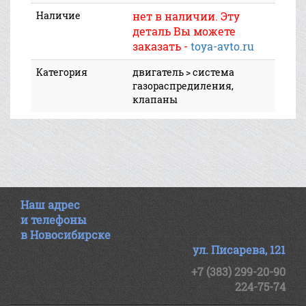
Наличие
нет в наличии. Эту
деталь Вы можете
заказать -
toya-avto.ru
Категория
двигатель > система
газораспредиления,
клапаны
Наш адрес
и телефоны
в Новосибирске
ул. Писарева, 121
+7 (383) 299-20-90
224-75-74