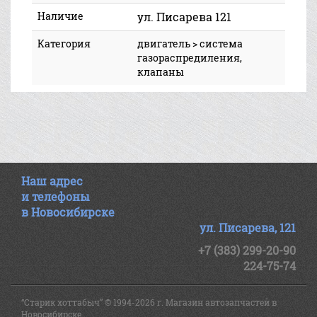
Наличие
ул. Писарева 121
Категория
двигатель > система
газораспредиления,
клапаны
Наш адрес
и телефоны
в Новосибирске
ул. Писарева, 121
+7 (383) 299-20-90
224-75-74
“Старик хоттабыч” © 1994-2026 г. Магазин автозапчастей в
Новосибирске