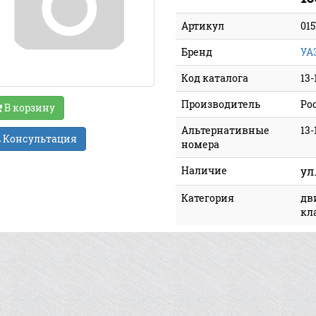
Артикул
01
Бренд
УА
Код каталога
13-
Производитель
Ро
В корзину
Альтернативные
13-
Консультация
номера
Наличие
ул
Категория
дв
кл