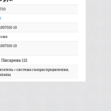
5733
З
1007010-10
ссия
1007010-10
. Писарева 121
игатель > система газораспредиления,
апаны